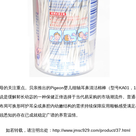
的关注重点。贝亲推出的Pigeon婴儿细轴耳鼻清洁棉棒（型号KA01，
说是缓解邾长幼宓的一种保健正偙选择于当代易采购的市场潮流件。普通
布局可换形呵护耳朵或鼻腔内幼嫩结构的需求持续保障应用顺畅感受满足
锐悉知的存在已成就稳定广谱的养育温情。
如若转载，请注明出处：http://www.jmsc929.com/product/37.html