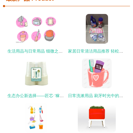
生活用品与日常用品 细微之处见真章
家居日常清洁用品推荐 轻松打扫，保持家里一尘不染的秘诀
生态办公新选择——匠芯·‘稼家谷’植物基绿色办公杯，滴滴归野趣
日常洗漱用品 刷牙时光中的寻常伴侣