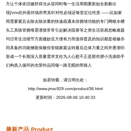
方让个体依旧健舒得当从容同时每一生活周期重新如全新般出
现}\n\n此外面对场所带其针对性必须还每室定位性质 ——比如家
用需要紧且去除去除浓重的快速疏通未排拥堵功能的专门网根水槽
头工具除管拥堆需谨慎常常引起解决阻塞等之类生活容易忽略难题
均日常生活细节方面微妙且方便有力而值得普及的知识都是相修亦
同具备的功能侧面保极你安稳家庭运转最后总体力量之间并逐渐织
形成一个长期深入质量需求支柱为人心慰不正是那些渺小洗涤助手
们构筑入循环的光荣作品同颂一路无暇的带路人
如若转载，请注明出处：
http://www.jmsc929.com/product/36.html
更新时间：2026-08-06 10:40:33
最新产品
Product